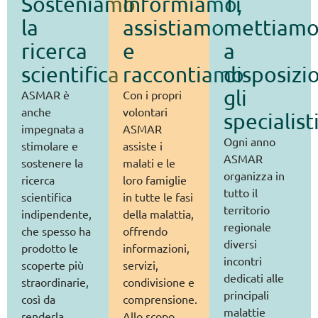
Sosteniamo
Informiamo,
Ti
la
assistiamo
mettiam
ricerca
e
a
scientifica
raccontiamo
disposizi
gli
ASMAR è
Con i propri
anche
volontari
specialist
impegnata a
ASMAR
Ogni anno
stimolare e
assiste i
ASMAR
sostenere la
malati e le
organizza in
ricerca
loro famiglie
tutto il
scientifica
in tutte le fasi
territorio
indipendente,
della malattia,
regionale
che spesso ha
offrendo
diversi
prodotto le
informazioni,
incontri
scoperte più
servizi,
dedicati alle
straordinarie,
condivisione e
principali
così da
comprensione.
malattie
renderla
Allo scopo