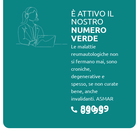
È ATTIVO IL
NOSTRO
NUMERO
VERDE
Le malattie
reumautologiche non
si fermano mai, sono
croniche,
degenerative e
spesso, se non curate
bene, anche
invalidanti. ASMAR
800 09
03 95