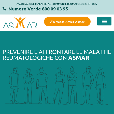
ASSOCIAZIONE MALATTIE AUTOIMMUNI E REUMATOLOGICHE - ODV
Numero Verde 800 09 03 95
Diventa Amico Asmar
COSA FACC
COSA PUOI FARE 
MANIFESTO DELLA SALUTE 
STRUTTURE
PREVENIRE E AFFRONTARE LE MALATTIE
REUMATOLOGICHE CON
ASMAR