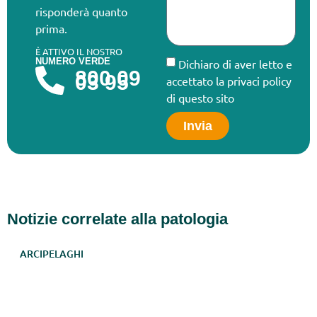
risponderà quanto
prima.
È ATTIVO IL NOSTRO
NUMERO VERDE
Dichiaro di aver letto e
800 09
03 95
accettato la privaci policy
di questo sito
Invia
Notizie correlate alla patologia
ARCIPELAGHI