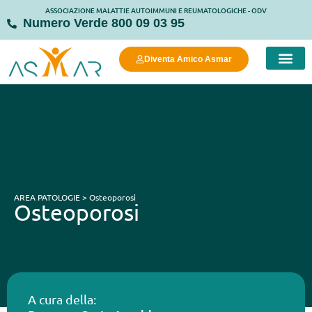
ASSOCIAZIONE MALATTIE AUTOIMMUNI E REUMATOLOGICHE - ODV
Numero Verde 800 09 03 95
Diventa Amico Asmar
COSA FAC
COSA PUOI FARE
MANIFESTO DELLA
STRUTTURE
AREA PATOLOGIE > Osteoporosi
Osteoporosi
A cura della: