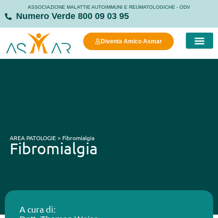
ASSOCIAZIONE MALATTIE AUTOIMMUNI E REUMATOLOGICHE - ODV
Numero Verde 800 09 03 95
Diventa Amico Asmar
COSA FAC
COSA PUOI FARE
MANIFESTO DELLA
STRUTTURE
AREA PATOLOGIE > Fibromialgia
Fibromialgia
A cura di: