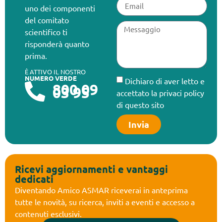
uno dei componenti
del comitato
scientifico ti
risponderà quanto
prima.
È ATTIVO IL NOSTRO
NUMERO VERDE
Dichiaro di aver letto e
800 09
03 95
accettato la privaci policy
di questo sito
Invia
Ricevi aggiornamenti e vantaggi
dedicati
Diventando Amico ASMAR riceverai in anteprima
tutte le novità, su ricerca, inviti a eventi e accesso a
contenuti esclusivi.