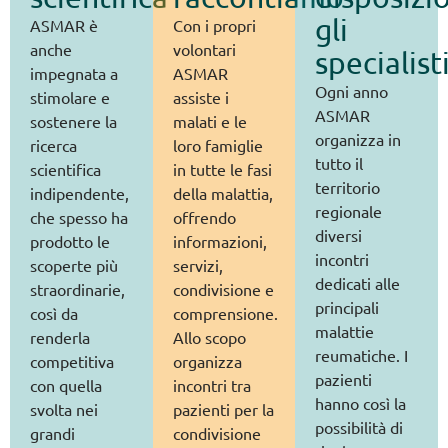
gli
ASMAR è
Con i propri
anche
volontari
specialist
impegnata a
ASMAR
Ogni anno
stimolare e
assiste i
ASMAR
sostenere la
malati e le
organizza in
ricerca
loro famiglie
tutto il
scientifica
in tutte le fasi
territorio
indipendente,
della malattia,
regionale
che spesso ha
offrendo
diversi
prodotto le
informazioni,
incontri
scoperte più
servizi,
dedicati alle
straordinarie,
condivisione e
principali
così da
comprensione.
malattie
renderla
Allo scopo
reumatiche. I
competitiva
organizza
pazienti
con quella
incontri tra
hanno così la
svolta nei
pazienti per la
possibilità di
grandi
condivisione