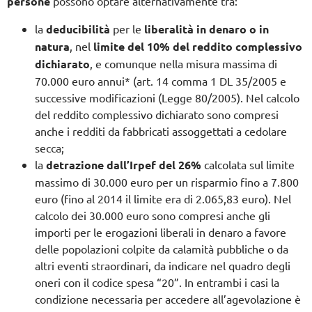
persone
possono optare alternativamente tra:
la
deducibilità
per le
liberalità in denaro o in
natura
, nel
limite del 10% del reddito complessivo
dichiarato
, e comunque nella misura massima di
70.000 euro annui* (art. 14 comma 1 DL 35/2005 e
successive modificazioni (Legge 80/2005). Nel calcolo
del reddito complessivo dichiarato sono compresi
anche i redditi da fabbricati assoggettati a cedolare
secca;
la
detrazione dall’Irpef del 26%
calcolata sul limite
massimo di 30.000 euro per un risparmio fino a 7.800
euro (fino al 2014 il limite era di 2.065,83 euro). Nel
calcolo dei 30.000 euro sono compresi anche gli
importi per le erogazioni liberali in denaro a favore
delle popolazioni colpite da calamità pubbliche o da
altri eventi straordinari, da indicare nel quadro degli
oneri con il codice spesa “20”. In entrambi i casi la
condizione necessaria per accedere all’agevolazione è