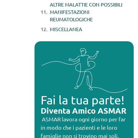
ALTRE MALATTIE CON POSSIBILI
MANIFESTAZIONI
REUMATOLOGICHE
MISCELLANEA
Fai la tua parte!
Diventa Amico ASMAR
ASMAR lavora ogni giorno per far
in modo che i pazienti e le loro
famiglie non si trovino mai soli.