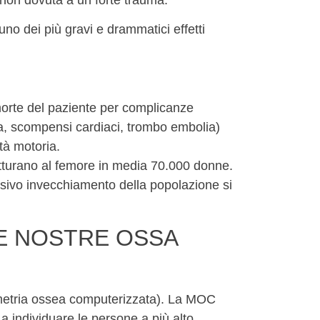
no dei più gravi e drammatici effetti
morte del paziente per complicanze
ria, scompensi cardiaci, trombo embolia)
tà motoria.
ratturano al femore in media 70.000 donne.
sivo invecchiamento della popolazione si
LE NOSTRE OSSA
lometria ossea computerizzata). La MOC
a individuare le persone a più alto