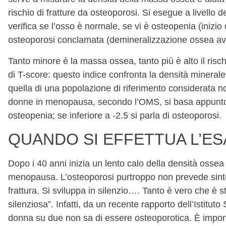
rischio di fratture da osteoporosi. Si esegue a livello 
verifica se l’osso è normale, se vi è osteopenia (inizi
osteoporosi conclamata (demineralizzazione ossea av
Tanto minore è la massa ossea, tanto più è alto il rischi
di T-score: questo indice confronta la densità minera
quella di una popolazione di riferimento considerata n
donne in menopausa, secondo l’OMS, si basa appunto su
osteopenia; se inferiore a -2.5 si parla di osteoporosi.
QUANDO SI EFFETTUA L’E
Dopo i 40 anni inizia un lento calo della densità osse
menopausa. L’osteoporosi purtroppo non prevede sintom
frattura. Si sviluppa in silenzio…. Tanto è vero che è s
silenziosa”. Infatti, da un recente rapporto dell’Istitut
donna su due non sa di essere osteoporotica. È import