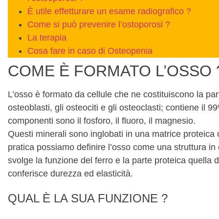
È utile effetturare un esame radiografico ?
Come si può prevenire l’ostoporosi ?
La terapia
Cosa fare in caso di Osteopenia
COME È FORMATO L’OSSO 
L’osso è formato da cellule che ne costituiscono la pa
osteoblasti, gli osteociti e gli osteoclasti; contiene il 
componenti sono il fosforo, il fluoro, il magnesio.
Questi minerali sono inglobati in una matrice proteica 
pratica possiamo definire l’osso come una struttura in
svolge la funzione del ferro e la parte proteica quell
conferisce durezza ed elasticità.
QUAL È LA SUA FUNZIONE ?