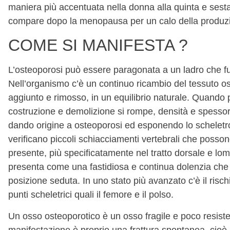
maniera più accentuata nella donna alla quinta e sesta
compare dopo la menopausa per un calo della produzi
COME SI MANIFESTA ?
L’osteoporosi può essere paragonata a un ladro che f
Nell’organismo c’è un continuo ricambio del tessuto os
aggiunto e rimosso, in un equilibrio naturale. Quando pe
costruzione e demolizione si rompe, densità e spesso
dando origine a osteoporosi ed esponendo lo scheletro a 
verificano piccoli schiacciamenti vertebrali che posso
presente, più specificatamente nel tratto dorsale e lom
presenta come una fastidiosa e continua dolenzia che 
posizione seduta. In uno stato più avanzato c’è il rischio
punti scheletrici quali il femore e il polso.
Un osso osteoporotico è un osso fragile e poco resist
manifestazione è proprio una frattura spontanea, cioè