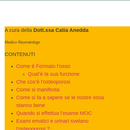
A cura della
Dott.ssa Catia Anedda
Medico Reumatologo
CONTENUTI
Come è Formato l’osso
Qual’è la sua funzione
Che cos’è l’osteoporosi
Come si manifesta
Come si fa a sapere se le nostre ossa
stanno bene
Quando si effettua l’esame MOC
Esami ematici e urinari svelano
l’osteoporosi ?