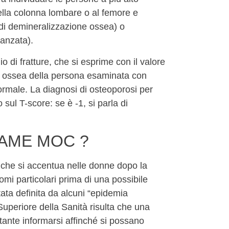
della colonna lombare o al femore e
o di demineralizzazione ossea) o
anzata).
o di fratture, che si esprime con il valore
le ossea della persona esaminata con
ormale. La diagnosi di osteoporosi per
l T-score: se è -1, si parla di
SAME MOC ?
a che si accentua nelle donne dopo la
i particolari prima di una possibile
tata definita da alcuni “epidemia
o Superiore della Sanità risulta che una
ante informarsi affinché si possano