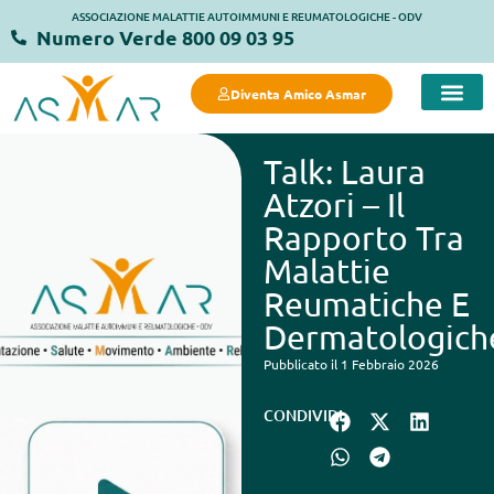
ASSOCIAZIONE MALATTIE AUTOIMMUNI E REUMATOLOGICHE - ODV
Numero Verde 800 09 03 95
Diventa Amico Asmar
COSA FACC
COSA PUOI FARE 
MANIFESTO DELLA SALUTE 
STRUTTURE
Talk: Laura
Atzori – Il
Rapporto Tra
Malattie
Reumatiche E
Dermatologich
Pubblicato il 1 Febbraio 2026
CONDIVIDI