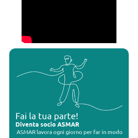
Fai la tua parte!
Diventa socio ASMAR
ASMAR lavora ogni giorno per far in modo