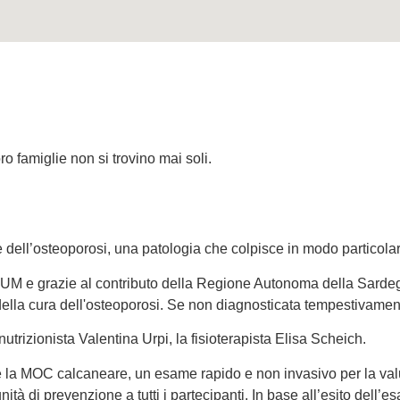
o famiglie non si trovino mai soli.
e dell’osteoporosi, una patologia che colpisce in modo particola
 e grazie al contributo della Regione Autonoma della Sardegna, e
 della cura dell'osteoporosi. Se non diagnosticata tempestivame
rizionista Valentina Urpi, la fisioterapista Elisa Scheich.
nte la MOC calcaneare, un esame rapido e non invasivo per la va
nità di prevenzione a tutti i partecipanti. In base all’esito dell’