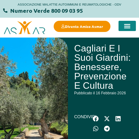
ASSOCIAZIONE MALATTIE AUTOIMMUNI E REUMATOLOGICHE - ODV
Numero Verde 800 09 03 95
Diventa Amico Asmar
COSA FACC
COSA PUOI FARE 
MANIFESTO DELLA SALUTE 
STRUTTURE
Cagliari E I
Suoi Giardini:
Benessere,
Prevenzione
E Cultura
Pubblicato il 16 Febbraio 2026
CONDIVIDI