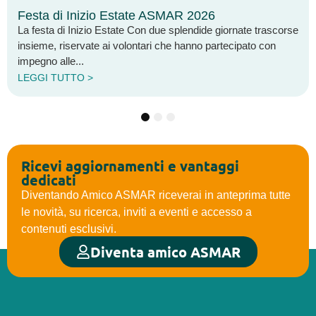
SMAR 2026
Arcipelaghi: Marzo 2006
ue splendide giornate trascorse
È disponibile online il numero di 
 che hanno partecipato con
notiziario dell’Associazione Sar
questa edizione vengono...
LEGGI TUTTO >
1
2
3
Ricevi aggiornamenti e vantaggi
dedicati
Diventando Amico ASMAR riceverai in anteprima tutte
le novità, su ricerca, inviti a eventi e accesso a
contenuti esclusivi.
Diventa amico ASMAR