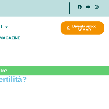
Diventa amico
U
ASMAR
MAGAZINE
lità?
rtilità?