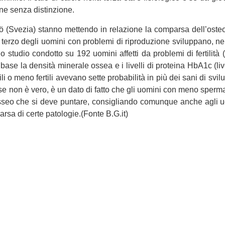
ne senza distinzione.
(Svezia) stanno mettendo in relazione la comparsa dell’osteopo
 un terzo degli uomini con problemi di riproduzione sviluppano, 
e lo studio condotto su 192 uomini affetti da problemi di fertili
ase la densità minerale ossea e i livelli di proteina HbA1c (liv
ili o meno fertili avevano sette probabilità in più dei sani di svi
se non è vero, è un dato di fatto che gli uomini con meno sper
osseo che si deve puntare, consigliando comunque anche agli uom
sa di certe patologie.(Fonte B.G.it)