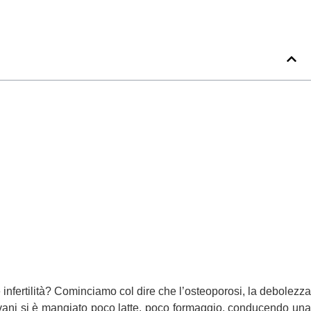
 infertilità? Cominciamo col dire che l’osteoporosi, la debolezza
giovani si è mangiato poco latte, poco formaggio, conducendo una