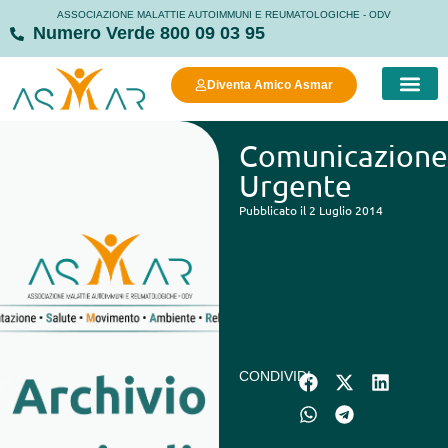
ASSOCIAZIONE MALATTIE AUTOIMMUNI E REUMATOLOGICHE - ODV
Numero Verde 800 09 03 95
Diventa Amico Asmar
COSA FAC
COSA PUOI FARE
MANIFESTO DELLA
STRUTTURE
Comunicazione
Urgente
Pubblicato il 2 Luglio 2014
CONDIVIDI