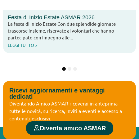
Festa di Inizio Estate ASMAR 2026
La festa di Inizio Estate Con due splendide giornate
trascorse insieme, riservate ai volontari che hanno
partecipato con impegno alle...
LEGGI TUTTO >
1
2
3
Ricevi aggiornamenti e vantaggi
dedicati
Diventando Amico ASMAR riceverai in anteprima
tutte le novità, su ricerca, inviti a eventi e accesso a
contenuti esclusivi.
Diventa amico ASMAR