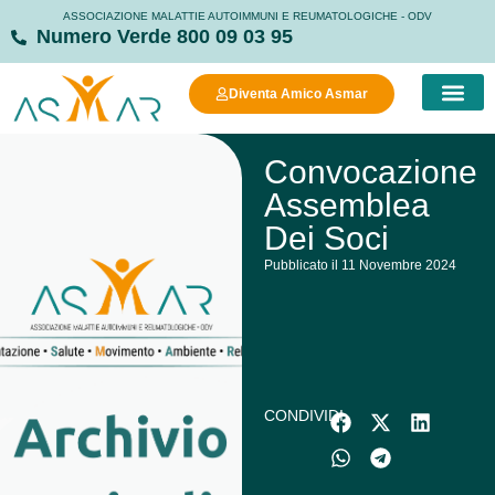
ASSOCIAZIONE MALATTIE AUTOIMMUNI E REUMATOLOGICHE - ODV
Numero Verde 800 09 03 95
Diventa Amico Asmar
COSA FAC
COSA PUOI FARE
MANIFESTO DELLA
STRUTTURE
Convocazione
Assemblea
Dei Soci
Pubblicato il 11 Novembre 2024
CONDIVIDI