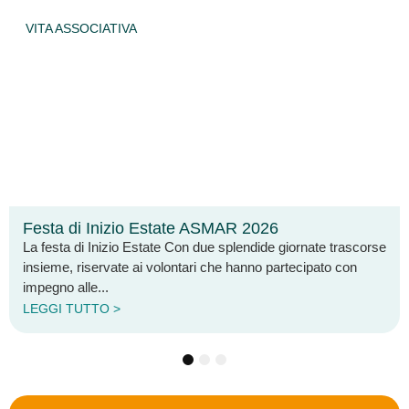
CIATIVA
ARCIPELA
 Inizio Estate ASMAR 2026
Arcipela
 Inizio Estate Con due splendide giornate trascorse
È disponibil
servate ai volontari che hanno partecipato con
notiziario 
e...
questa ediz
TTO >
LEGGI TU
1
2
3