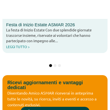
Estate ASMAR 2026
Arcipelaghi: Mar
tate Con due splendide giornate
È disponibile online 
servate ai volontari che hanno
“Arcipelaghi”, il not
gno alle...
Reumatici. In questa
LEGGI TUTTO >
1
2
3
Ricevi aggiornamenti e vantaggi
dedicati
Diventando Amico ASMAR riceverai in anteprima
tutte le novità, su ricerca, inviti a eventi e accesso a
contenuti esclusivi.