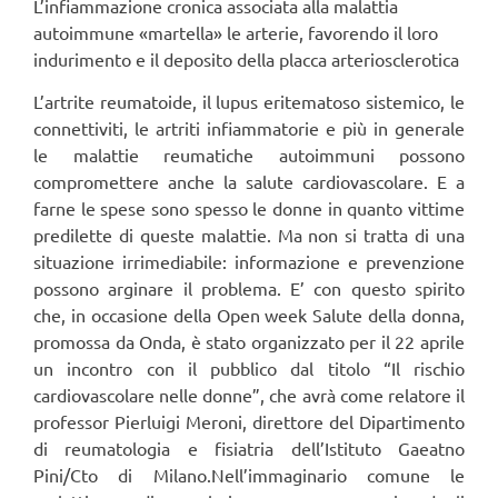
L’infiammazione cronica associata alla malattia
autoimmune «martella» le arterie, favorendo il loro
indurimento e il deposito della placca arteriosclerotica
L’artrite reumatoide, il lupus eritematoso sistemico, le
connettiviti, le artriti infiammatorie e più in generale
le malattie reumatiche autoimmuni possono
compromettere anche la salute cardiovascolare. E a
farne le spese sono spesso le donne in quanto vittime
predilette di queste malattie. Ma non si tratta di una
situazione irrimediabile: informazione e prevenzione
possono arginare il problema. E’ con questo spirito
che, in occasione della Open week Salute della donna,
promossa da Onda, è stato organizzato per il 22 aprile
un incontro con il pubblico dal titolo “Il rischio
cardiovascolare nelle donne”, che avrà come relatore il
professor Pierluigi Meroni, direttore del Dipartimento
di reumatologia e fisiatria dell’Istituto Gaeatno
Pini/Cto di Milano.Nell’immaginario comune le