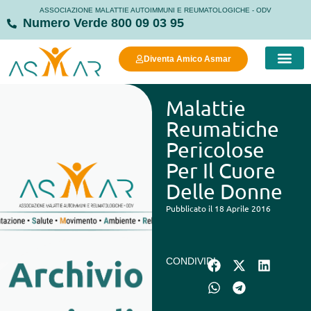
ASSOCIAZIONE MALATTIE AUTOIMMUNI E REUMATOLOGICHE - ODV
Numero Verde 800 09 03 95
Diventa Amico Asmar
COSA FAC
COSA PUOI FARE
MANIFESTO DELLA
STRUTTURE
Malattie
Reumatiche
Pericolose
Per Il Cuore
Delle Donne
Pubblicato il 18 Aprile 2016
CONDIVIDI