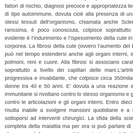
fattori di rischio, diagnosi precoce e appropriatezza 
di tipo autoimmune, dovuta cioè alla presenza di una
stessi tessuti dell’organismo, chiamata anche Scle
rarissima, è poco conosciuta, colpisce soprattutto 
evidente è l’indurimento e l’ispessimento della cute i
corporea. La fibrosi della cute (ovvero l’aumento del 
può nel tempo estendersi anche agli organi interni, in
polmoni, reni e cuore. Alla fibrosi si associano carat
soprattutto a livello dei capillari delle mani.L’art
progressiva e invalidante, che colpisce circa 350mila
donne tra 40 e 50 anni. E’ dovuta a una reazione au
immunitarie si rivoltano contro lo stesso organismo e 
contro le articolazioni e gli organi interni. Entro die
risulta inabile a svolgere mansioni quotidiane e a
sottoporsi ad interventi chirurgici. La sfida della sc
completa della malattia ma per ora si può parlare di