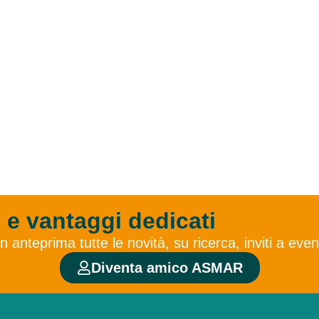
 e vantaggi dedicati
nteprima tutte le novità, su ricerca, inviti a even
Diventa amico ASMAR