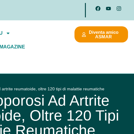
Diventa amico
U
ASMAR
MAGAZINE
rtrite reumatoide, oltre 120 tipi di malattie reumatiche
porosi Ad Artrite
de, Oltre 120 Tipi
tie Reumatiche