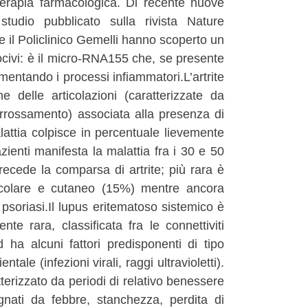
rapia farmacologica. Di recente nuove
tudio pubblicato sulla rivista Nature
 e il Policlinico Gemelli hanno scoperto un
i nocivi: è il micro-RNA155 che, se presente
entando i processi infiammatori.L’artrite
 delle articolazioni (caratterizzate da
e arrossamento) associata alla presenza di
alattia colpisce in percentuale lievemente
ienti manifesta la malattia fra i 30 e 50
ecede la comparsa di artrite; più rara è
icolare e cutaneo (15%) mentre ancora
psoriasi.Il lupus eritematoso sistemico è
e rara, classificata fra le connettiviti
 ha alcuni fattori predisponenti di tipo
ale (infezioni virali, raggi ultravioletti).
erizzato da periodi di relativo benessere
gnati da febbre, stanchezza, perdita di