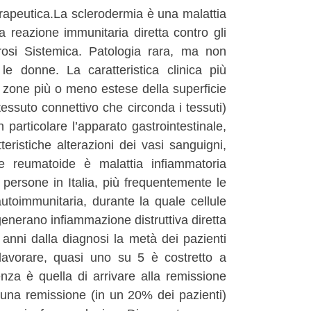
terapeutica.La sclerodermia è una malattia
 reazione immunitaria diretta contro gli
rosi Sistemica. Patologia rara, ma non
le donne. La caratteristica clinica più
n zone più o meno estese della superficie
tessuto connettivo che circonda i tessuti)
 particolare l’apparato gastrointestinale,
teristiche alterazioni dei vasi sanguigni,
rite reumatoide è malattia infiammatoria
 persone in Italia, più frequentemente le
toimmunitaria, durante la quale cellule
generano infiammazione distruttiva diretta
ci anni dalla diagnosi la metà dei pazienti
 lavorare, quasi uno su 5 è costretto a
ienza è quella di arrivare alla remissione
 una remissione (in un 20% dei pazienti)