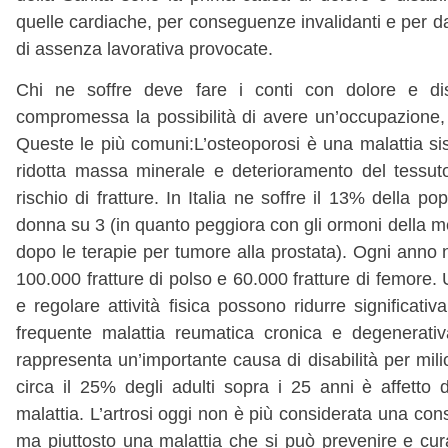
quelle cardiache, per conseguenze invalidanti e per dan
di assenza lavorativa provocate.
Chi ne soffre deve fare i conti con dolore e dis
compromessa la possibilità di avere un’occupazione, f
Queste le più comuni:L’osteoporosi è una malattia sis
ridotta massa minerale e deterioramento del tessu
rischio di fratture. In Italia ne soffre il 13% della 
donna su 3 (in quanto peggiora con gli ormoni della m
dopo le terapie per tumore alla prostata). Ogni anno 
100.000 fratture di polso e 60.000 fratture di femore.
e regolare attività fisica possono ridurre significativa
frequente malattia reumatica cronica e degenerativa
rappresenta un’importante causa di disabilità per mil
circa il 25% degli adulti sopra i 25 anni è affetto d
malattia. L’artrosi oggi non è più considerata una con
ma piuttosto una malattia che si può prevenire e cura