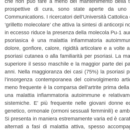
che non può fare a meno del mantenimento della te
prospettive di cura, sono state aperte da uno s
Communications. I ricercatori dell’Università Cattolica
‘grilletto molecolare’ che attiva la sintesi di anticorp
in eccesso riduce la presenza della molecola Pu-1 aum
psoriasica è una malattia infiammatoria autoimmune
dolore, gonfiore, calore, rigidità articolare e a volt
psoriasi cutanea o alla familiarità per psoriasi. La m
superiore il sesso maschile e la maggior parte dei paz
anni. Nella maggioranza dei casi (75%) la psoriasi pr
l’insorgenza contemporanea del coinvolgimento art
meno frequente è la comparsa dell’artrite prima della 
una malattia infiammatoria autoimmune e relativament
sistemiche. E’ più frequente nelle giovani donne ed
genetico, ormonale (ormoni sessuali femminili) e ambient
Si presenta in maniera estremamente varia ed è caratt
alternati a fasi di malattia attiva, spesso accompa