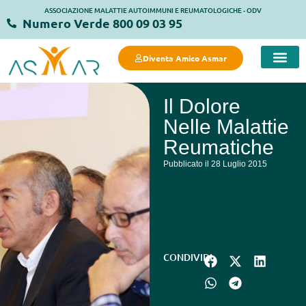
ASSOCIAZIONE MALATTIE AUTOIMMUNI E REUMATOLOGICHE - ODV
Numero Verde 800 09 03 95
Diventa Amico Asmar
COSA FACC
COSA PUOI FARE 
MANIFESTO DELLA SALUTE 
STRUTTURE
Il Dolore
Nelle Malattie
Reumatiche
Pubblicato il 28 Luglio 2015
CONDIVIDI