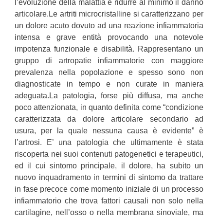
l’evoluzione della malattia e ridurre al minimo il danno
articolare.Le artriti microcristalline si caratterizzano per
un dolore acuto dovuto ad una reazione infiammatoria
intensa e grave entità provocando una notevole
impotenza funzionale e disabilità. Rappresentano un
gruppo di artropatie infiammatorie con maggiore
prevalenza nella popolazione e spesso sono non
diagnosticate in tempo e non curate in maniera
adeguata.La patologia, forse più diffusa, ma anche
poco attenzionata, in quanto definita come “condizione
caratterizzata da dolore articolare secondario ad
usura, per la quale nessuna causa è evidente” è
l’artrosi. E’ una patologia che ultimamente è stata
riscoperta nei suoi contenuti patogenetici e terapeutici,
ed il cui sintomo principale, il dolore, ha subito un
nuovo inquadramento in termini di sintomo da trattare
in fase precoce come momento iniziale di un processo
infiammatorio che trova fattori causali non solo nella
cartilagine, nell’osso o nella membrana sinoviale, ma