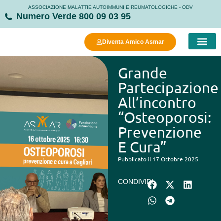
ASSOCIAZIONE MALATTIE AUTOIMMUNI E REUMATOLOGICHE - ODV
Numero Verde 800 09 03 95
Diventa Amico Asmar
COSA FAC
COSA PUOI FARE
MANIFESTO DELLA
STRUTTURE
Grande
Partecipazione
All’incontro
“Osteoporosi:
Prevenzione
E Cura”
Pubblicato il 17 Ottobre 2025
CONDIVIDI