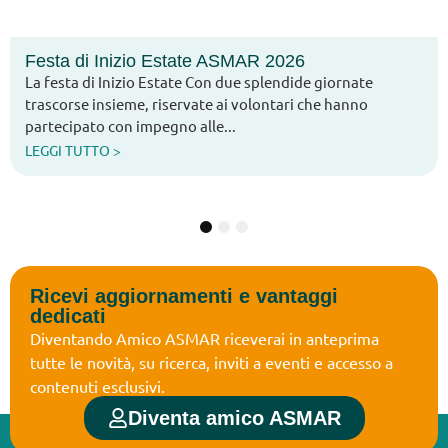
R 2026
Arcipelaghi: Marzo 2006
splendide giornate
È disponibile online il numero di a
lontari che hanno
“Arcipelaghi”, il notiziario dell’A
Reumatici. In questa edizione ven
LEGGI TUTTO >
1
2
3
Ricevi aggiornamenti e vantaggi
dedicati
Diventando Amico ASMAR riceverai in anteprima
tutte le novità, su ricerca, inviti a eventi e accesso a
contenuti esclusivi.
Diventa amico ASMAR