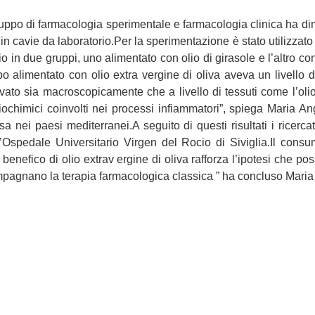
uppo di farmacologia sperimentale e farmacologia clinica ha dimos
in cavie da laboratorio.Per la sperimentazione è stato utilizzato 
o in due gruppi, uno alimentato con olio di girasole e l’altro con
 alimentato con olio extra vergine di oliva aveva un livello di
ato sia macroscopicamente che a livello di tessuti come l’olio e
ochimici coinvolti nei processi infiammatori”, spiega Maria Ang
nei paesi mediterranei.A seguito di questi risultati i ricercat
’Ospedale Universitario Virgen del Rocio di Siviglia.Il consum
enefico di olio extrav ergine di oliva rafforza l’ipotesi che poss
ompagnano la terapia farmacologica classica ” ha concluso Maria