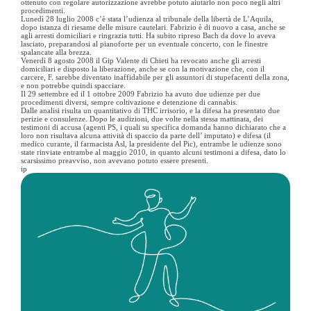
ottenuto con regolare autorizzazione avrebbe potuto aiutarlo non poco negli altri
procedimenti.
Lunedì 28 luglio 2008 c’è stata l’udienza al tribunale della libertà de L’Aquila,
dopo istanza di riesame delle misure cautelari. Fabrizio è di nuovo a casa, anche se
agli arresti domiciliari e ringrazia tutti. Ha subito ripreso Bach da dove lo aveva
lasciato, preparandosi al pianoforte per un eventuale concerto, con le finestre
spalancate alla brezza.
Venerdì 8 agosto 2008 il Gip Valente di Chieti ha revocato anche gli arresti
domiciliari e disposto la liberazione, anche se con la motivazione che, con il
carcere, F. sarebbe diventato inaffidabile per gli assuntori di stupefacenti della zona,
e non potrebbe quindi spacciare.
Il 29 settembre ed il 1 ottobre 2009 Fabrizio ha avuto due udienze per due
procedimenti diversi, sempre coltivazione e detenzione di cannabis.
Dalle analisi risulta un quantitativo di THC irrisorio, e la difesa ha presentato due
perizie e consulenze. Dopo le audizioni, due volte nella stessa mattinata, dei
testimoni di accusa (agenti PS, i quali su specifica domanda hanno dichiarato che a
loro non risultava alcuna attività di spaccio da parte dell’ imputato) e difesa (il
medico curante, il farmacista Asl, la presidente del Pic), entrambe le udienze sono
state rinviate entrambe al maggio 2010, in quanto alcuni testimoni a difesa, dato lo
scarsissimo preavviso, non avevano potuto essere presenti.
ip