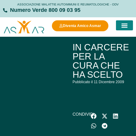
ASSOCIAZIONE MALATTIE AUTOIMMUNI E REUMATOLOGICHE - ODV
Numero Verde 800 09 03 95
Diventa Amico Asmar
COSA FAC
COSA PUOI FARE
MANIFESTO DELLA
STRUTTURE
IN CARCERE
PER LA
CURA CHE
HA SCELTO
Pubblicato il 11 Dicembre 2009
CONDIVIDI