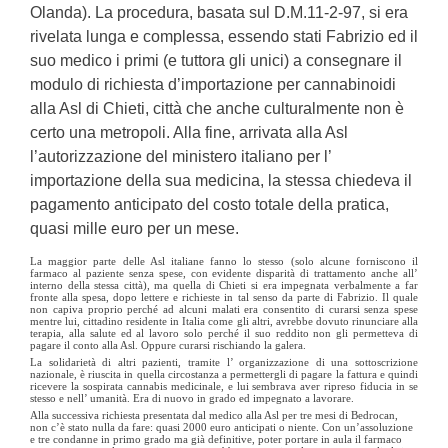
Olanda). La procedura, basata sul D.M.11-2-97, si era
rivelata lunga e complessa, essendo stati Fabrizio ed il
suo medico i primi (e tuttora gli unici) a consegnare il
modulo di richiesta d’importazione per cannabinoidi
alla Asl di Chieti, città che anche culturalmente non è
certo una metropoli. Alla fine, arrivata alla Asl
l’autorizzazione del ministero italiano per l’
importazione della sua medicina, la stessa chiedeva il
pagamento anticipato del costo totale della pratica,
quasi mille euro per un mese.
La maggior parte delle Asl italiane fanno lo stesso (solo alcune forniscono il
farmaco al paziente senza spese, con evidente disparità di trattamento anche all’
interno della stessa città), ma quella di Chieti si era impegnata verbalmente a far
fronte alla spesa, dopo lettere e richieste in tal senso da parte di Fabrizio. Il quale
non capiva proprio perché ad alcuni malati era consentito di curarsi senza spese
mentre lui, cittadino residente in Italia come gli altri, avrebbe dovuto rinunciare alla
terapia, alla salute ed al lavoro solo perché il suo reddito non gli permetteva di
pagare il conto alla Asl. Oppure curarsi rischiando la galera.
La solidarietà di altri pazienti, tramite l’ organizzazione di una sottoscrizione
nazionale, è riuscita in quella circostanza a permettergli di pagare la fattura e quindi
ricevere la sospirata cannabis medicinale, e lui sembrava aver ripreso fiducia in se
stesso e nell’ umanità. Era di nuovo in grado ed impegnato a lavorare.
Alla successiva richiesta presentata dal medico alla Asl per tre mesi di Bedrocan,
non c’è stato nulla da fare: quasi 2000 euro anticipati o niente. Con un’assoluzione
e tre condanne in primo grado ma già definitive, poter portare in aula il farmaco