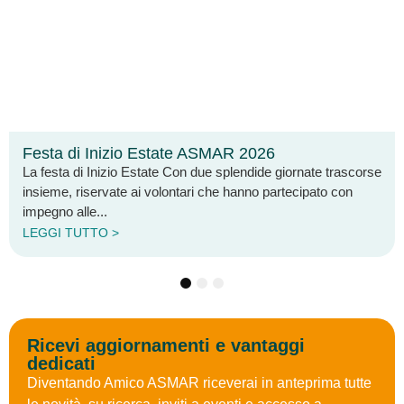
 di Inizio Estate ASMAR 2026
Arcip
ta di Inizio Estate Con due splendide giornate trascorse
È dispo
e, riservate ai volontari che hanno partecipato con
notizi
o alle...
questa
 TUTTO >
LEGGI
1
2
3
Ricevi aggiornamenti e vantaggi
dedicati
Diventando Amico ASMAR riceverai in anteprima tutte