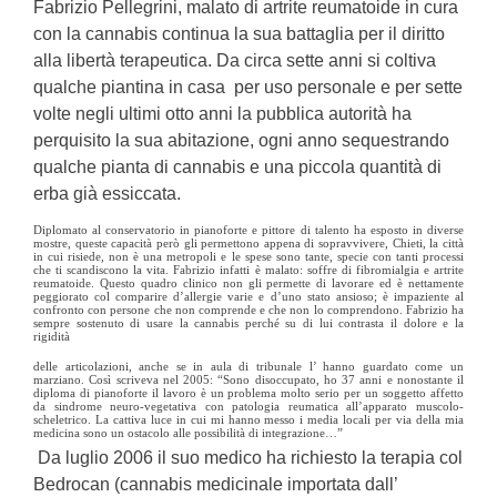
Fabrizio Pellegrini, malato di artrite reumatoide in cura
con la cannabis continua la sua battaglia per il diritto
alla libertà terapeutica. Da circa sette anni si coltiva
qualche piantina in casa per uso personale e per sette
volte negli ultimi otto anni la pubblica autorità ha
perquisito la sua abitazione, ogni anno sequestrando
qualche pianta di cannabis e una piccola quantità di
erba già essiccata.
Diplomato al conservatorio in pianoforte e pittore di talento ha esposto in diverse
mostre, queste capacità però gli permettono appena di sopravvivere, Chieti, la città
in cui risiede, non è una metropoli e le spese sono tante, specie con tanti processi
che ti scandiscono la vita. Fabrizio infatti è malato: soffre di fibromialgia e artrite
reumatoide. Questo quadro clinico non gli permette di lavorare ed è nettamente
peggiorato col comparire d’allergie varie e d’uno stato ansioso; è impaziente al
confronto con persone che non comprende e che non lo comprendono. Fabrizio ha
sempre sostenuto di usare la cannabis perché su di lui contrasta il dolore e la
rigidità
delle articolazioni, anche se in aula di tribunale l’ hanno guardato come un
marziano. Così scriveva nel 2005: “Sono disoccupato, ho 37 anni e nonostante il
diploma di pianoforte il lavoro è un problema molto serio per un soggetto affetto
da sindrome neuro-vegetativa con patologia reumatica all’apparato muscolo-
scheletrico. La cattiva luce in cui mi hanno messo i media locali per via della mia
medicina sono un ostacolo alle possibilità di integrazione…”
Da luglio 2006 il suo medico ha richiesto la terapia col
Bedrocan (cannabis medicinale importata dall’