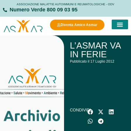
ASSOCIAZIONE MALATTIE AUTOIMMUNI E REUMATOLOGICHE - ODV
Numero Verde 800 09 03 95
Diventa Amico Asmar
COSA FAC
COSA PUOI FARE
MANIFESTO DELLA
STRUTTURE
L’ASMAR VA
IN FERIE
Pubblicato il 17 Luglio 2012
CONDIVIDI