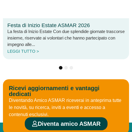
Festa di Inizio Estate ASMAR 2026
La festa di Inizio Estate Con due splendide giornate trascorse
insieme, riservate ai volontari che hanno partecipato con
impegno alle...
LEGGI TUTTO >
1
2
3
Ricevi aggiornamenti e vantaggi
dedicati
Diventando Amico ASMAR riceverai in anteprima tutte
le novità, su ricerca, inviti a eventi e accesso a
contenuti esclusivi.
Diventa amico ASMAR