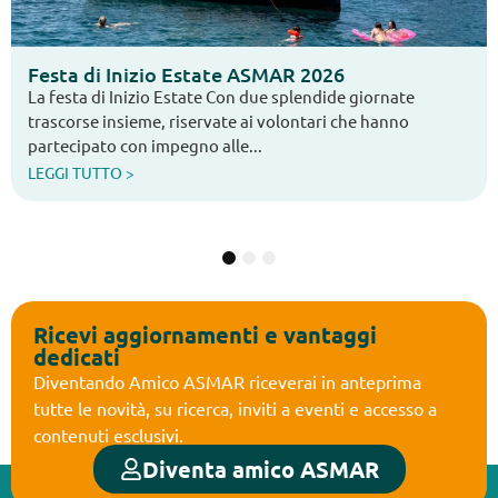
Arcipelaghi: Marzo 2006
rnate
È disponibile online il numero di aprile 2006 di
anno
“Arcipelaghi”, il notiziario dell’Associazione Sa
Reumatici. In questa edizione vengono...
LEGGI TUTTO >
1
2
3
Ricevi aggiornamenti e vantaggi
dedicati
Diventando Amico ASMAR riceverai in anteprima
tutte le novità, su ricerca, inviti a eventi e accesso a
contenuti esclusivi.
Diventa amico ASMAR