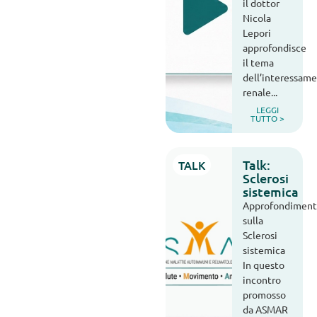
il dottor
Nicola
Lepori
approfondisce
il tema
dell’interessam
renale...
LEGGI
TUTTO >
Talk:
TALK
Sclerosi
sistemica
Approfondimen
sulla
Sclerosi
sistemica
In questo
incontro
promosso
da ASMAR