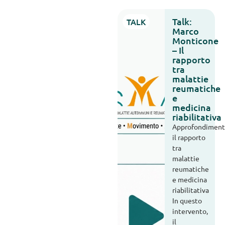
Talk:
TALK
Marco
Monticone
– Il
rapporto
tra
malattie
reumatiche
e
medicina
riabilitativa
Approfondiment
il rapporto
tra
malattie
reumatiche
e medicina
riabilitativa
In questo
intervento,
il