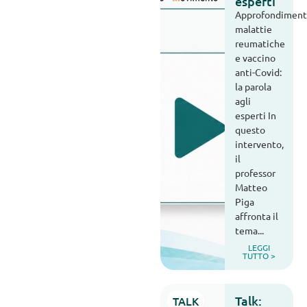
esperti
Approfondiment
malattie
reumatiche
e vaccino
anti-Covid:
la parola
agli
esperti In
questo
intervento,
il
professor
Matteo
Piga
affronta il
tema...
LEGGI
TUTTO >
Talk:
TALK