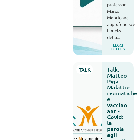
professor
Marco
Monticone
approfondisce
il ruolo
della...
LEGGI
TUTTO >
Talk:
TALK
Matteo
Piga –
Malattie
reumatiche
e
vaccino
anti-
Covid:
la
parola
agli