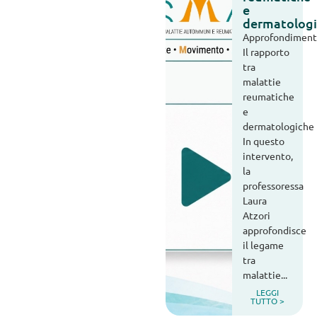
e
dermatolog
Approfondiment
Il rapporto
tra
malattie
reumatiche
e
dermatologiche
In questo
intervento,
la
professoressa
Laura
Atzori
approfondisce
il legame
tra
malattie...
LEGGI
TUTTO >