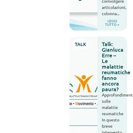
coinvolgere
articolazioni,
colonna...
LEGGI
TUTTO >
Talk:
TALK
Gianluca
Erre –
Le
malattie
reumatiche
fanno
ancora
paura?
Approfondimen
sulle
malattie
reumatiche
In questo
breve
intervento,