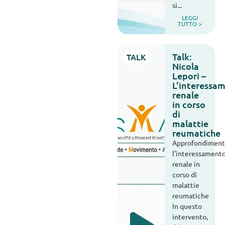
si...
LEGGI
TUTTO >
Talk:
TALK
Nicola
Lepori –
L’interessa
renale
in corso
di
malattie
reumatiche
Approfondiment
l’interessament
renale in
corso di
malattie
reumatiche
In questo
intervento,