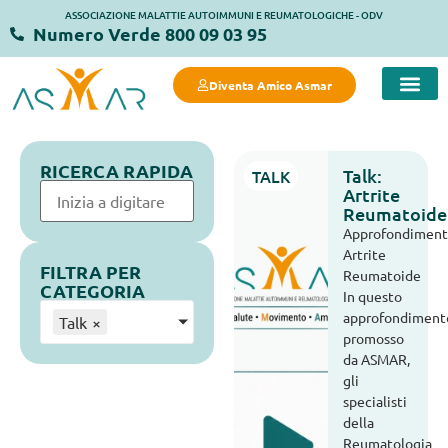
ASSOCIAZIONE MALATTIE AUTOIMMUNI E REUMATOLOGICHE - ODV
Numero Verde 800 09 03 95
Diventa Amico Asmar
COSA FACC
COSA PUOI FARE 
MANIFESTO DELLA SALUTE 
STRUTTURE
RICERCA RAPIDA
Talk:
TALK
Artrite
Reumatoide
Approfondiment
Artrite
FILTRA PER
Reumatoide
CATEGORIA
In questo
approfondiment
Talk
×
promosso
da ASMAR,
gli
specialisti
della
Reumatologia