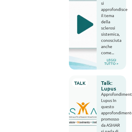
si
approfondisce
il tema
della
sclerosi
sistemica,
conosciuta
anche
come...
LEGGI
TUTTO >
Talk:
TALK
Lupus
Approfondiment
Lupus In
questo
approfondiment
promosso
da ASMAR
si parla di