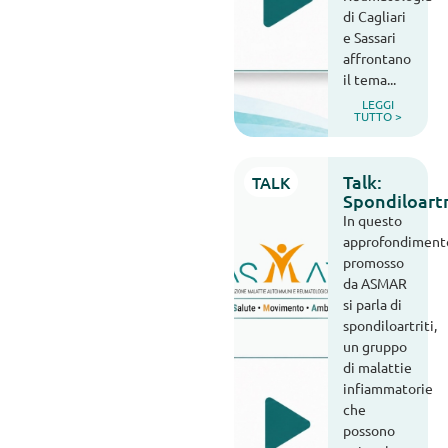
di Cagliari
e Sassari
affrontano
il tema...
LEGGI
TUTTO >
Talk:
TALK
Spondiloartr
In questo
approfondiment
promosso
da ASMAR
si parla di
spondiloartriti,
un gruppo
di malattie
infiammatorie
che
possono